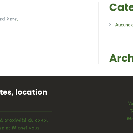
Cate
ed here
.
Aucune c
Arch
es, location
Ma
T
Mo
 à proximité du canal
se et Michel vous