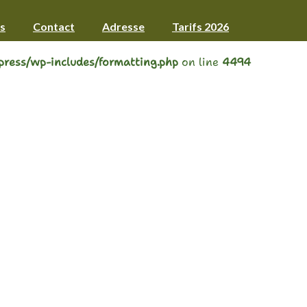
1.0.0/lta/header.php
on line
13
s
Contact
Adresse
Tarifs 2026
ress/wp-includes/formatting.php
on line
4494
 :