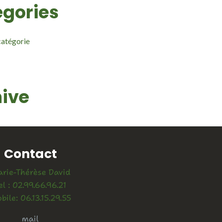
gories
atégorie
ive
Contact
rie-Thérèse David
el : 02.99.66.96.21
bile: 06.13.15.29.55
mail