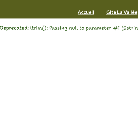
Warning
: Trying to access array offset on value of type 
Accueil
Gîte La Vallée
Deprecated
: ltrim(): Passing null to parameter #1 ($stri
A