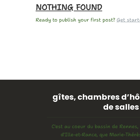
NOTHING FOUND
Ready to publish your first post?
Get start
gîtes, chambres d’hôt
de salles
C'est au coeur du bassin de Rennes,
d'Ille-et-Rance, que Marie-Thérè