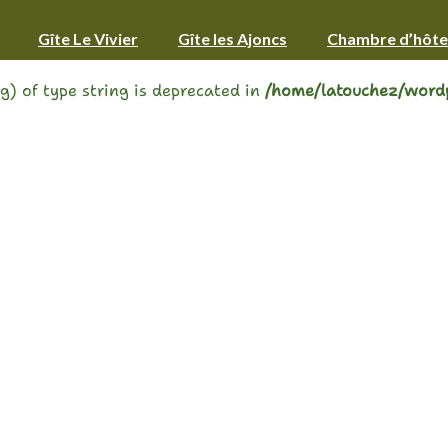
bool in
/home/latouchez/wordpress/wp-content/themes/lta.
Gîte Le Vivier
Gîte les Ajoncs
Chambre d’hôte
ng) of type string is deprecated in
/home/latouchez/wordp
uteur/autrice